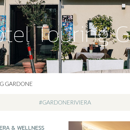
otel Touring 
NG GARDONE
#GARDONERIVIERA
IERA & WELLNESS