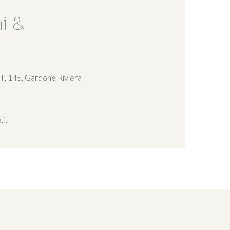
i &
i, 145, Gardone Riviera
.it