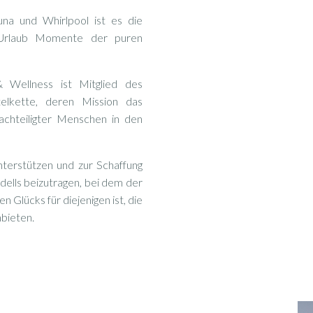
na und Whirlpool ist es die
m Urlaub Momente der puren
 Wellness ist Mitglied des
lkette, deren Mission das
achteiligter Menschen in den
nterstützen und zur Schaffung
ells beizutragen, bei dem der
Glücks für diejenigen ist, die
nbieten.